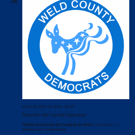
28
enero 28, 2027 @ 18:00
-
20:00
Reunión del Comité Ejecutivo
Oficina Demócrata del Condado de Weld
710 Avenida 11,
Greeley, CO, United States