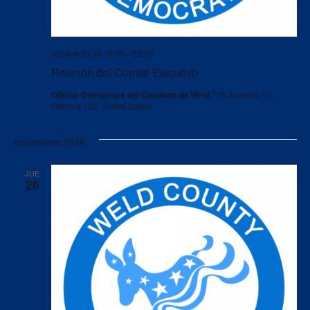
octubre 22 @ 18:00
-
20:00
Reunión del Comité Ejecutivo
Oficina Demócrata del Condado de Weld
710 Avenida 11,
Greeley, CO, United States
noviembre 2026
JUE
26