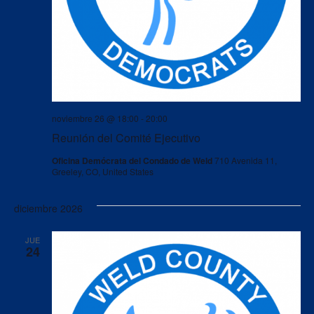
noviembre 26 @ 18:00
-
20:00
Reunión del Comité Ejecutivo
Oficina Demócrata del Condado de Weld
710 Avenida 11,
Greeley, CO, United States
diciembre 2026
JUE
24