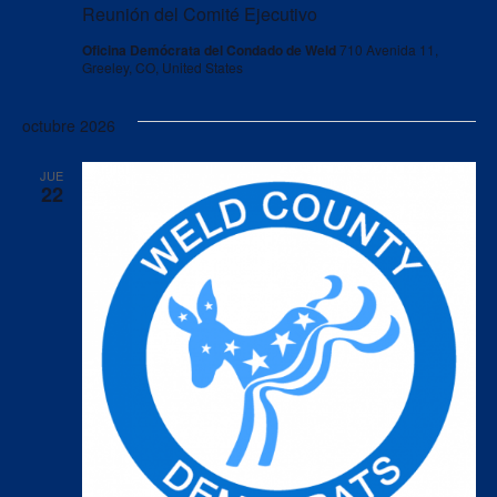
Reunión del Comité Ejecutivo
Oficina Demócrata del Condado de Weld
710 Avenida 11,
Greeley, CO, United States
octubre 2026
JUE
22