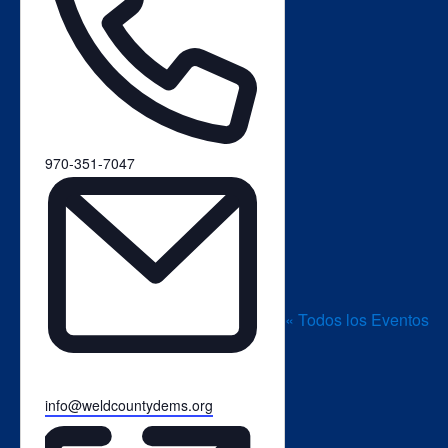
Teléfono
970-351-7047
« Todos los Eventos
Email
info@weldcountydems.org