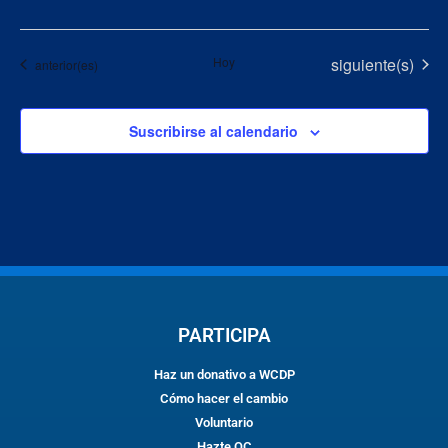
Eventos
Hoy
siguiente(s)
Eventos
anterior(es)
Suscribirse al calendario
PARTICIPA
Haz un donativo a WCDP
Cómo hacer el cambio
Voluntario
Hazte OC