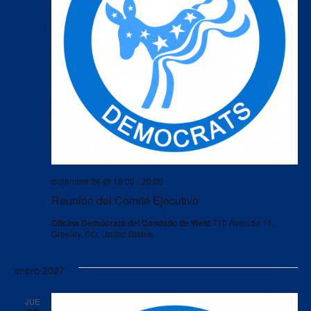
diciembre 24 @ 18:00
-
20:00
Reunión del Comité Ejecutivo
Oficina Demócrata del Condado de Weld
710 Avenida 11,
Greeley, CO, United States
enero 2027
JUE