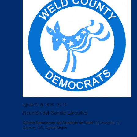
agosto 27 @ 18:00
-
20:00
Reunión del Comité Ejecutivo
Oficina Demócrata del Condado de Weld
710 Avenida 11,
Greeley, CO, United States