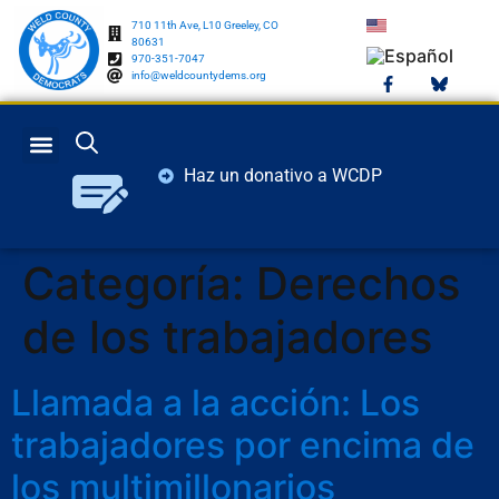
710 11th Ave, L10 Greeley, CO
80631
970-351-7047
info@weldcountydems.org
Haz un donativo a WCDP
PARTIDO DEMÓCRATA DE COLORADO DEL CONDADO DE WELD
CÓMO PUEDES MARCAR LA DIFERENCIA
WELD COUNTY CONECTAR
Categoría:
Derechos
de los trabajadores
Llamada a la acción: Los
trabajadores por encima de
los multimillonarios