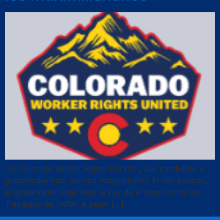
De Colorado Worker Rights United: ¿Qué candidato a
gobernador está con los trabajadores? El año pasado,
el gobernador Polis vetó la Ley de Protección de los
Trabajadores (WPA) a pesar […]