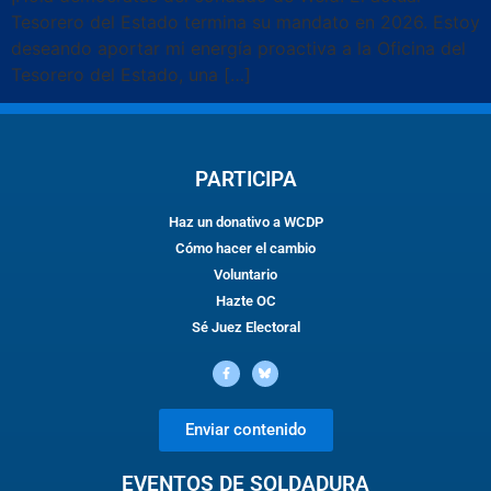
Tesorero del Estado termina su mandato en 2026. Estoy
deseando aportar mi energía proactiva a la Oficina del
Tesorero del Estado, una […]
PARTICIPA
Haz un donativo a WCDP
Cómo hacer el cambio
Voluntario
Hazte OC
Sé Juez Electoral
Enviar contenido
EVENTOS DE SOLDADURA