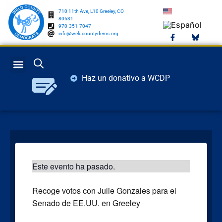
710 11th Ave, L10 Greeley, CO
80631
970-351-7047
info@weldcountydems.org
Haz un donativo a WCDP
PARTIDO DEMÓCRATA DE COLORADO DEL CONDADO DE WELD
CÓMO PUEDES MARCAR LA DIFERENCIA
WELD COUNTY CONECTAR
Este evento ha pasado.
Recoge votos con Julie Gonzales para el
Senado de EE.UU. en Greeley